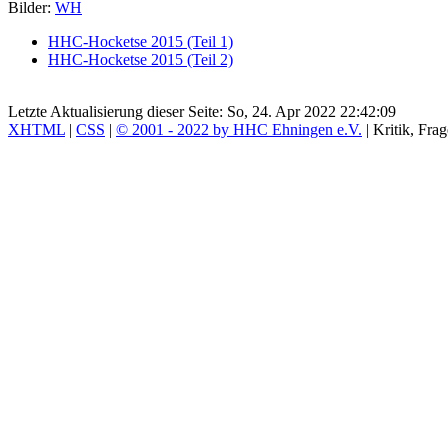
Bilder:
WH
HHC-Hocketse 2015 (Teil 1)
HHC-Hocketse 2015 (Teil 2)
Letzte Aktualisierung dieser Seite: So, 24. Apr 2022 22:42:09
XHTML
|
CSS
|
© 2001 - 2022 by HHC Ehningen e.V.
| Kritik, Fr