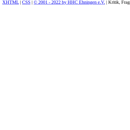
XHTML
|
CSS
|
© 2001 - 2022 by HHC Ehningen e.V.
| Kritik, Fr